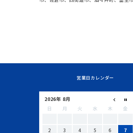
営業日カレンダー
2026年 8月
日
月
火
水
木
金
2
3
4
5
6
7